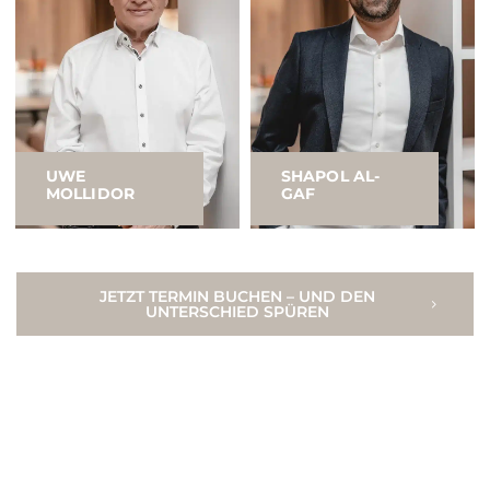
UWE
SHAPOL AL-
MOLLIDOR
GAF
JETZT TERMIN BUCHEN – UND DEN
UNTERSCHIED SPÜREN