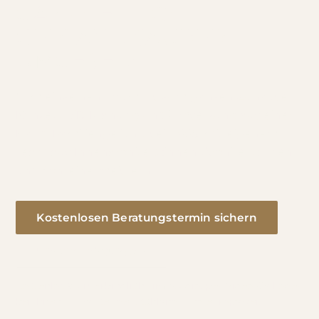
GANZHEITLICH
GEPLANT, SAUBER
UMGESETZT
Vom einzelnen Raum bis zum ganzen Zuhause:
Konzept, 3D-Planung und Umsetzung aus einer
Hand. Familiengeführt seit 1995, mit eigenem
Team aus Innenarchitekt:innen, Architekt:innen
und Schreinermeistern.
Kostenlosen Beratungstermin sichern
Unsere Leistungen
Kostenlos & unverbindlich · im Studio, per Video-Call oder
bei Ihnen zu Hause · deutschland- und europaweit