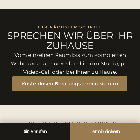
IHR NÄCHSTER SCHRITT
SPRECHEN WIR ÜBER IHR
ZUHAUSE
Vom einzelnen Raum bis zum kompletten
Wohnkonzept – unverbindlich im Studio, per
Video-Call oder bei Ihnen zu Hause.
Kostenlosen Beratungstermin sichern
EINBLICKE IN UNSERE PLANUNGEN
☎ Anrufen
Termin sichern
SO SIEHT IHR ZUHAUSE